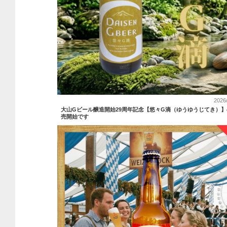
2026
大山Gビール醸造開始29周年記念【悠々G滴（ゆうゆうじてき）】
売開始です