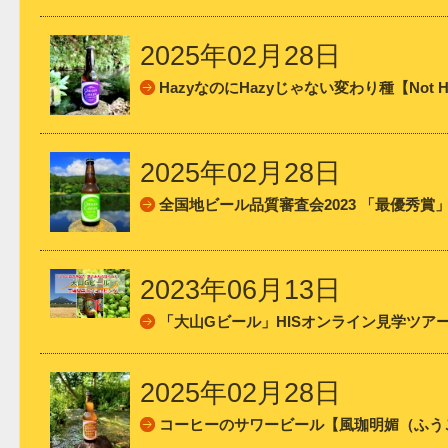
2025年02月28日
HazyなのにHazyじゃない変わり種【Not H
2025年02月28日
全国地ビール品質審査会2023 「最優秀賞」受
2023年06月13日
「大山Gビール」HISオンライン見学ツア
2025年02月28日
コーヒーのサワービール【風珈明媚（ふう